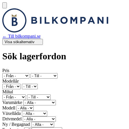
← Till bilkompani.se
Visa
sökalternativ
Sök lagerfordon
Pris
Modellår
Miltal
Varumärke
Modell
Växellåda
Drivmedel
Ny / Begagnad