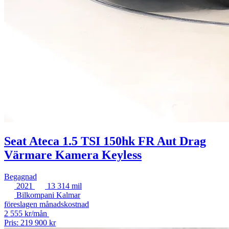
Seat Ateca 1.5 TSI 150hk FR Aut Drag
Värmare Kamera Keyless
Begagnad
2021
13 314 mil
Bilkompani Kalmar
föreslagen månadskostnad
2 555 kr/mån
Pris: 219 900 kr