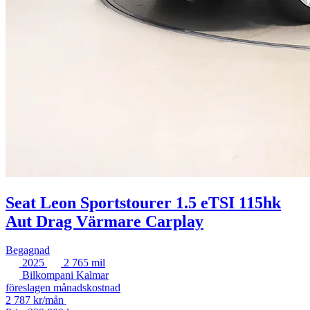
Seat Leon Sportstourer 1.5 eTSI 115hk
Aut Drag Värmare Carplay
Begagnad
2025
2 765 mil
Bilkompani Kalmar
föreslagen månadskostnad
2 787 kr/mån