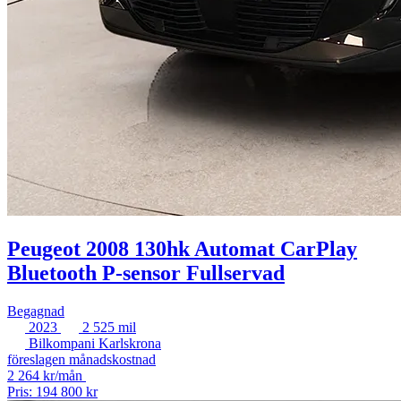
Peugeot 2008 130hk Automat CarPlay
Bluetooth P-sensor Fullservad
Begagnad
2023
2 525 mil
Bilkompani Karlskrona
föreslagen månadskostnad
2 264 kr/mån
Pris: 194 800 kr