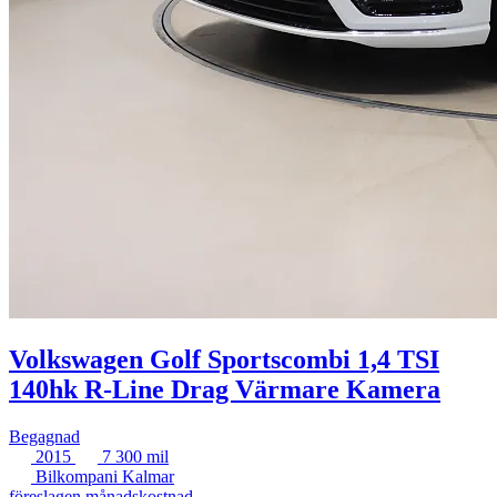
Volkswagen Golf Sportscombi 1,4 TSI
140hk R-Line Drag Värmare Kamera
Begagnad
2015
7 300 mil
Bilkompani Kalmar
föreslagen månadskostnad