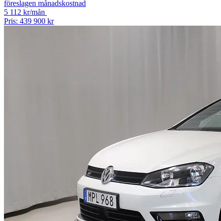
föreslagen månadskostnad
5 112 kr/mån
Pris: 439 900 kr