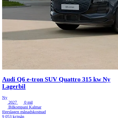
Audi Q6 e-tron SUV Quattro 315 kw Ny
Lagerbil
Ny
2027
0 mil
Bilkompani Kalmar
föreslagen månadskostnad
9 053 kr/mån