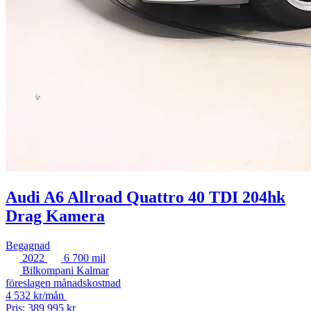
Audi A6 Allroad Quattro 40 TDI 204hk
Drag Kamera
Begagnad
2022
6 700 mil
Bilkompani Kalmar
föreslagen månadskostnad
4 532 kr/mån
Pris: 389 995 kr