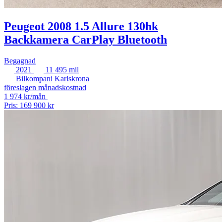
Peugeot 2008 1.5 Allure 130hk
Backkamera CarPlay Bluetooth
Begagnad
2021
11 495 mil
Bilkompani Karlskrona
föreslagen månadskostnad
1 974 kr/mån
Pris: 169 900 kr