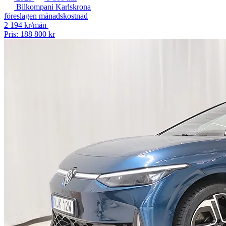
Bilkompani Karlskrona
föreslagen månadskostnad
2 194 kr/mån
Pris: 188 800 kr