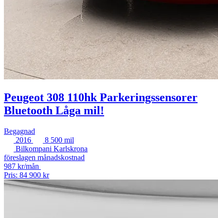
Peugeot 308 110hk Parkeringssensorer
Bluetooth Låga mil!
Begagnad
2016
8 500 mil
Bilkompani Karlskrona
föreslagen månadskostnad
987 kr/mån
Pris: 84 900 kr