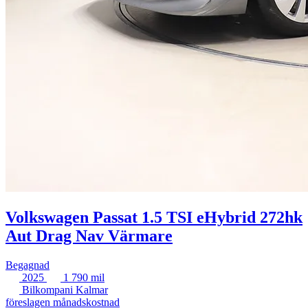
Volkswagen Passat 1.5 TSI eHybrid 272hk
Aut Drag Nav Värmare
Begagnad
2025
1 790 mil
Bilkompani Kalmar
föreslagen månadskostnad