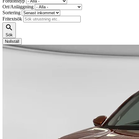
Fordonstyp
Ort/Anläggning
Sortering
Fritextsök
Sök
Nollställ