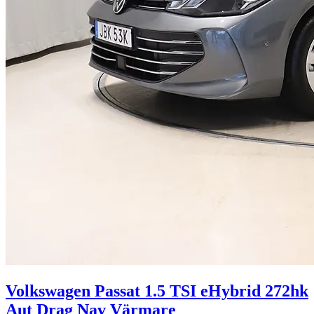
Volkswagen Passat 1.5 TSI eHybrid 272hk
Aut Drag Nav Värmare