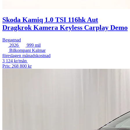
Skoda Kamiq 1.0 TSI 116hk Aut
Dragkrok Kamera Keyless Carplay Demo
Begagnad
2026
999 mil
Bilkompani Kalmar
föreslagen månadskostnad
3 124 kr/mån
Pris: 268 800 kr