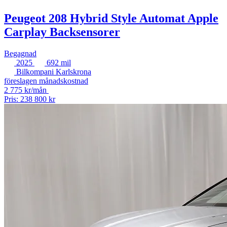
Peugeot 208 Hybrid Style Automat Apple
Carplay Backsensorer
Begagnad
2025
692 mil
Bilkompani Karlskrona
föreslagen månadskostnad
2 775 kr/mån
Pris: 238 800 kr