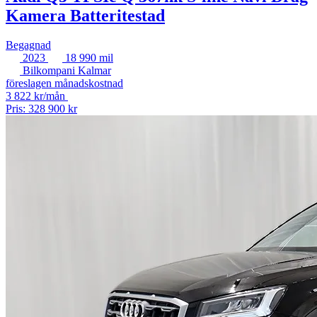
Kamera Batteritestad
Begagnad
2023
18 990 mil
Bilkompani Kalmar
föreslagen månadskostnad
3 822 kr/mån
Pris: 328 900 kr