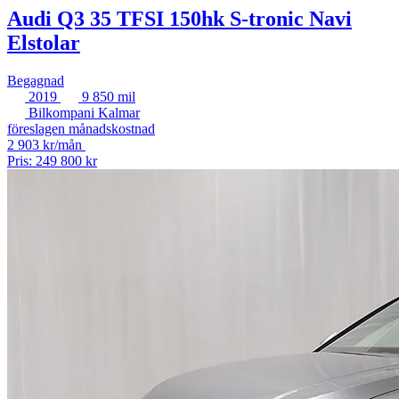
Audi Q3 35 TFSI 150hk S-tronic Navi
Elstolar
Begagnad
2019
9 850 mil
Bilkompani Kalmar
föreslagen månadskostnad
2 903 kr/mån
Pris: 249 800 kr