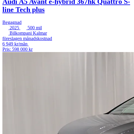
Audi A5 Avant e-hybrid 367hk Quattro S-
line Tech plus
Begagnad
2025
500 mil
Bilkompani Kalmar
föreslagen månadskostnad
6 949 kr/mån
Pris: 598 000 kr