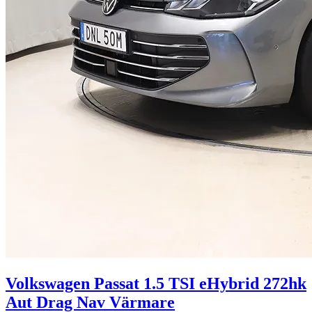
Volkswagen Passat 1.5 TSI eHybrid 272hk
Aut Drag Nav Värmare