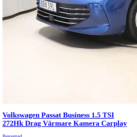
Volkswagen Passat Business 1.5 TSI
272Hk Drag Värmare Kamera Carplay
Begagnad