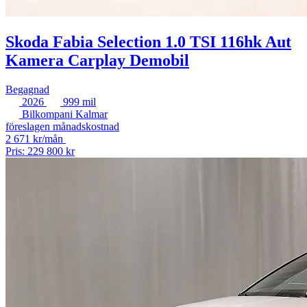
Skoda Fabia Selection 1.0 TSI 116hk Aut
Kamera Carplay Demobil
Begagnad
2026
999 mil
Bilkompani Kalmar
föreslagen månadskostnad
2 671 kr/mån
Pris: 229 800 kr