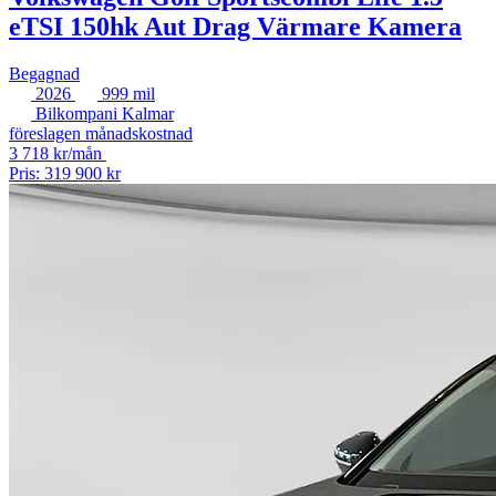
eTSI 150hk Aut Drag Värmare Kamera
Begagnad
2026
999 mil
Bilkompani Kalmar
föreslagen månadskostnad
3 718 kr/mån
Pris: 319 900 kr