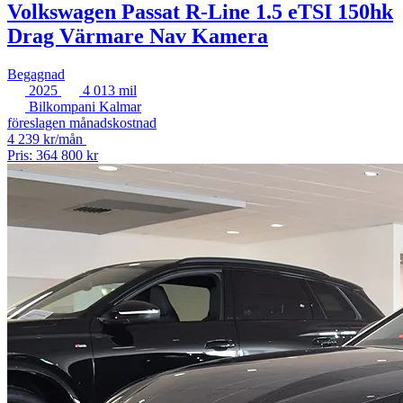
Volkswagen Passat R-Line 1.5 eTSI 150hk
Drag Värmare Nav Kamera
Begagnad
2025
4 013 mil
Bilkompani Kalmar
föreslagen månadskostnad
4 239 kr/mån
Pris: 364 800 kr