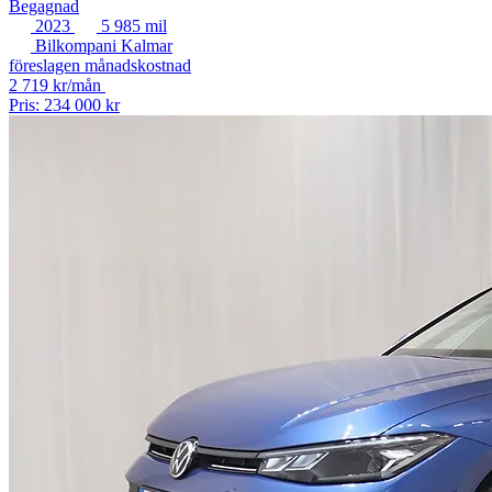
Begagnad
2023
5 985 mil
Bilkompani Kalmar
föreslagen månadskostnad
2 719 kr/mån
Pris: 234 000 kr