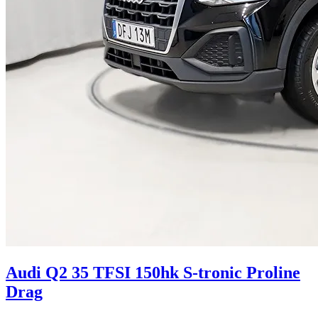
Audi Q2 35 TFSI 150hk S-tronic Proline
Drag