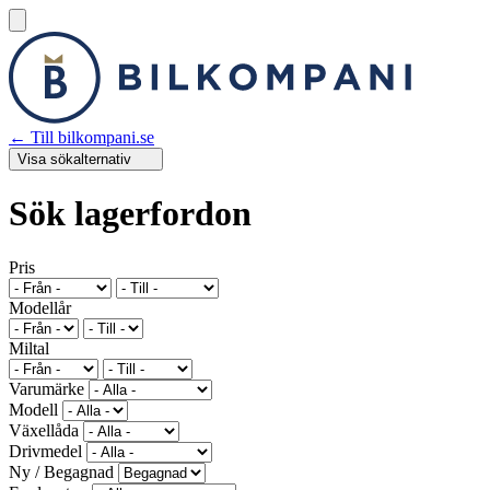
← Till bilkompani.se
Visa
sökalternativ
Sök lagerfordon
Pris
Modellår
Miltal
Varumärke
Modell
Växellåda
Drivmedel
Ny / Begagnad