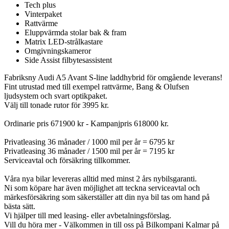
Tech plus
Vinterpaket
Rattvärme
Eluppvärmda stolar bak & fram
Matrix LED-strålkastare
Omgivningskameror
Side Assist filbytesassistent
Fabriksny Audi A5 Avant S-line laddhybrid för omgående leverans!
Fint utrustad med till exempel rattvärme, Bang & Olufsen
ljudsystem och svart optikpaket.
Välj till tonade rutor för 3995 kr.
Ordinarie pris 671900 kr - Kampanjpris 618000 kr.
Privatleasing 36 månader / 1000 mil per år = 6795 kr
Privatleasing 36 månader / 1500 mil per år = 7195 kr
Serviceavtal och försäkring tillkommer.
Våra nya bilar levereras alltid med minst 2 års nybilsgaranti.
Ni som köpare har även möjlighet att teckna serviceavtal och
märkesförsäkring som säkerställer att din nya bil tas om hand på
bästa sätt.
Vi hjälper till med leasing- eller avbetalningsförslag.
Vill du höra mer - Välkommen in till oss på Bilkompani Kalmar på