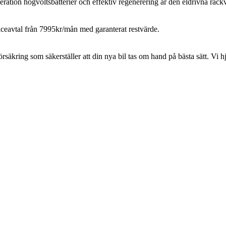
ion högvoltsbatterier och effektiv regenerering är den eldrivna räckvid
iceavtal från 7995kr/mån med garanterat restvärde.
äkring som säkerställer att din nya bil tas om hand på bästa sätt. Vi hjä