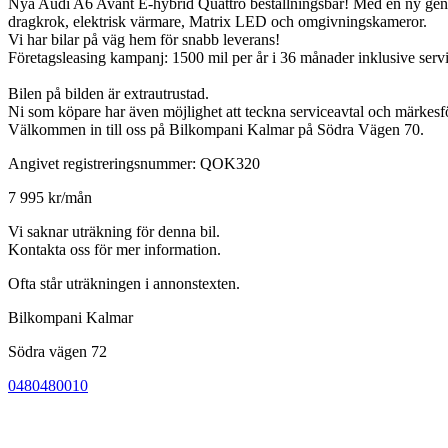
Nya Audi A6 Avant E-hybrid Quattro beställningsbar! Med en ny generat
dragkrok, elektrisk värmare, Matrix LED och omgivningskameror.
Vi har bilar på väg hem för snabb leverans!
Företagsleasing kampanj: 1500 mil per år i 36 månader inklusive serv
Bilen på bilden är extrautrustad.
Ni som köpare har även möjlighet att teckna serviceavtal och märkesförs
Välkommen in till oss på Bilkompani Kalmar på Södra Vägen 70.
Angivet registreringsnummer: QOK320
7 995 kr/mån
Vi saknar uträkning för denna bil.
Kontakta oss för mer information.
Ofta står uträkningen i annonstexten.
Bilkompani Kalmar
Södra vägen 72
0480480010