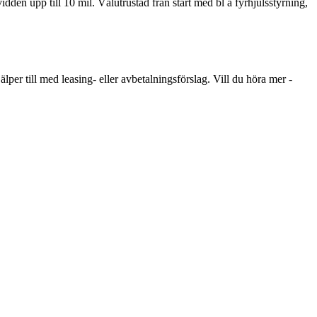
den upp till 10 mil. Välutrustad från start med bl a fyrhjulsstyrning,
lper till med leasing- eller avbetalningsförslag. Vill du höra mer -