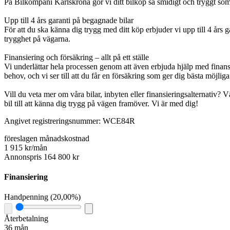
På Bilkompani Karlskrona gör vi ditt bilköp så smidigt och tryggt som m
Upp till 4 års garanti på begagnade bilar
För att du ska känna dig trygg med ditt köp erbjuder vi upp till 4 år
trygghet på vägarna.
Finansiering och försäkring – allt på ett ställe
Vi underlättar hela processen genom att även erbjuda hjälp med finansi
behov, och vi ser till att du får en försäkring som ger dig bästa möjlig
Vill du veta mer om våra bilar, inbyten eller finansieringsalternativ?
bil till att känna dig trygg på vägen framöver. Vi är med dig!
Angivet registreringsnummer: WCE84R
föreslagen månadskostnad
1 915 kr/mån
Annonspris 164 800 kr
Finansiering
Handpenning
(
20,00%
)
Återbetalning
36 mån