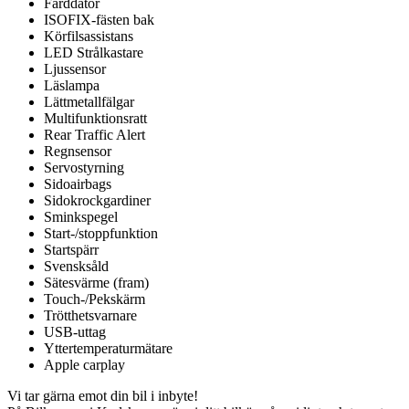
Färddator
ISOFIX-fästen bak
Körfilsassistans
LED Strålkastare
Ljussensor
Läslampa
Lättmetallfälgar
Multifunktionsratt
Rear Traffic Alert
Regnsensor
Servostyrning
Sidoairbags
Sidokrockgardiner
Sminkspegel
Start-/stoppfunktion
Startspärr
Svensksåld
Sätesvärme (fram)
Touch-/Pekskärm
Trötthetsvarnare
USB-uttag
Yttertemperaturmätare
Apple carplay
Vi tar gärna emot din bil i inbyte!