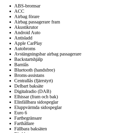
ABS-bromsar
ACC
Airbag förare
Airbag passagerare fram
Akustikrutor
Android Auto
Antisladd
Apple CarPlay
Autobroms
Avstängningsbar airbag passagerare
Backstartshjälp
Barnlås
Bluetooth (handsfree)
Broms-assistans
Centrallås (fjärrstyrt)
Delbart baksäte
Digitalradio (DAB)
Elhissar (fram och bak)
Elinfällbara sidospeglar
Eluppvärmda sidospeglar
Euro 6
Fartbegränsare
Farthållare
Fällbara baksäten