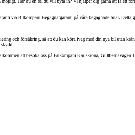
öjligt. Har du en bil du vill byta in? Vi hjälper dig gärna att få ett fö
s garanti via Bilkompani Begagnatgaranti på våra begagnade bilar. Dett
ering och försäkring, så att du kan köra iväg med din nya bil utan krång
a skydd.
 Välkommen att besöka oss på Bilkompani Karlskrona, Gullbernavägen 16. 