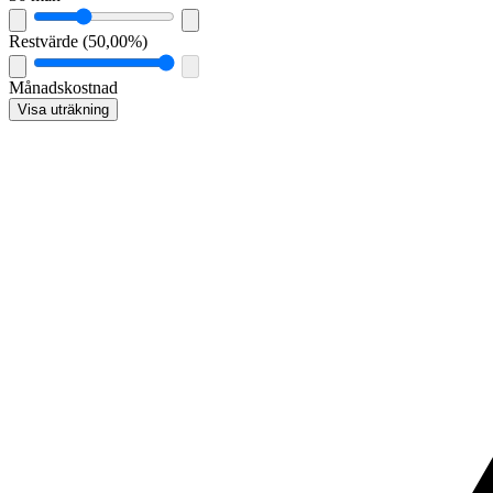
Restvärde
(
50,00%
)
Månadskostnad
Visa uträkning