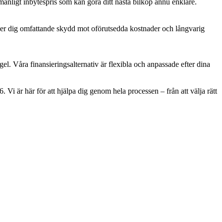
rmånligt inbytespris som kan göra ditt nästa bilköp ännu enklare.
a ger dig omfattande skydd mot oförutsedda kostnader och långvarig
el. Våra finansieringsalternativ är flexibla och anpassade efter dina
Vi är här för att hjälpa dig genom hela processen – från att välja rätt