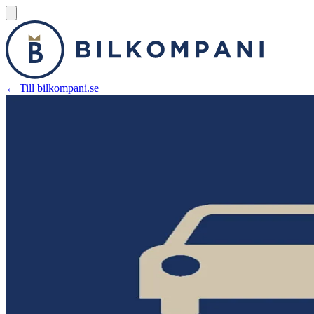
← Till bilkompani.se