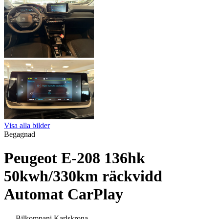
Visa alla bilder
Begagnad
Peugeot E-208 136hk
50kwh/330km räckvidd
Automat CarPlay
Bilkompani Karlskrona