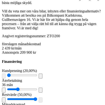
bästa möjliga skydd.
Vill du veta mer om våra bilar, inbyten eller finansieringsalternativ?
Välkommen att besöka oss på Bilkompani Karlskrona,
Gullbernavägen 16. Vi är här för att hjälpa dig genom hela
processen – från att välja rätt bil till att känna dig trygg på vägen
framöver. Vi är med dig!
Angivet registreringsnummer: ZTO200
föreslagen månadskostnad
2 439 kr/mån
Annonspris 209 900 kr
Finansiering
Handpenning
(
20,00%
)
Återbetalning
36 mån
Restvärde
(
50,00%
)
Månadskostnad