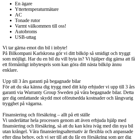
En ägare
Yttertemperaturmätare
AC
Tonade rutor
Varmt välkommen till oss!
Autobroms
USB-uttag
Vi tar gärna emot din bil i inbyte!
På Bilkompani Karlskrona gör vi ditt bilköp så smidigt och tryggt
som möjligt. Har du en bil du vill byta in? Vi hjälper dig gärna att få
ett förmånligt inbytespris som kan göra ditt nästa bilköp ännu
enklare.
Upp till 3 års garanti på begagnade bilar
För att du ska känna dig trygg med ditt köp erbjuder vi upp till 3 års
garanti via Warranty Group Sweden på våra begagnade bilar. Detta
ger dig omfattande skydd mot oförutsedda kostnader och långvarig
trygghet på vägarna.
Finansiering och försäkring – allt på ett ställe
Vi underlättar hela processen genom att även erbjuda hjälp med
finansiering och försäkring, så att du kan köra iväg med din nya bil
utan krångel. Våra finansieringsalternativ är flexibla och anpassade
efter dina behov, och vi ser till att du får en försäkring som ger dig