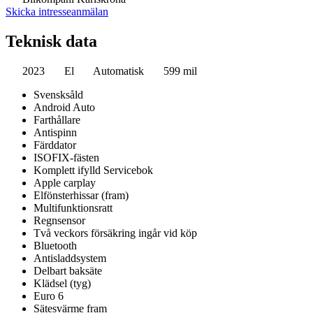
Skicka intresseanmälan
Teknisk data
2023
El
Automatisk
599 mil
Svensksåld
Android Auto
Farthållare
Antispinn
Färddator
ISOFIX-fästen
Komplett ifylld Servicebok
Apple carplay
Elfönsterhissar (fram)
Multifunktionsratt
Regnsensor
Två veckors försäkring ingår vid köp
Bluetooth
Antisladdsystem
Delbart baksäte
Klädsel (tyg)
Euro 6
Sätesvärme fram