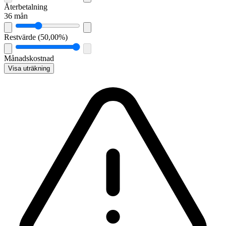
Återbetalning
36 mån
Restvärde
(
50,00%
)
Månadskostnad
Visa uträkning