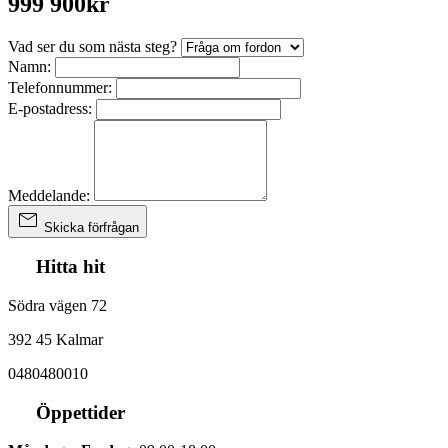
999 900kr
Vad ser du som nästa steg?
Namn:
Telefonnummer:
E-postadress:
Meddelande:
Skicka förfrågan
Hitta hit
Södra vägen 72
392 45 Kalmar
0480480010
Öppettider