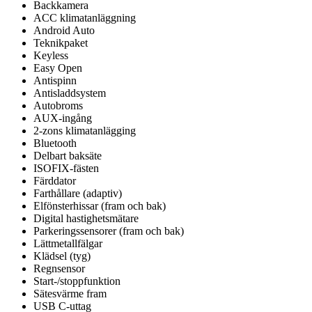
Backkamera
ACC klimatanläggning
Android Auto
Teknikpaket
Keyless
Easy Open
Antispinn
Antisladdsystem
Autobroms
AUX-ingång
2-zons klimatanlägging
Bluetooth
Delbart baksäte
ISOFIX-fästen
Färddator
Farthållare (adaptiv)
Elfönsterhissar (fram och bak)
Digital hastighetsmätare
Parkeringssensorer (fram och bak)
Lättmetallfälgar
Klädsel (tyg)
Regnsensor
Start-/stoppfunktion
Sätesvärme fram
USB C-uttag