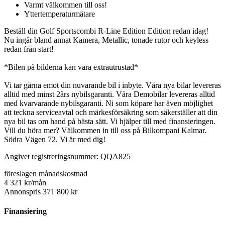
Varmt välkommen till oss!
Yttertemperaturmätare
Beställ din Golf Sportscombi R-Line Edition Edition redan idag!
Nu ingår bland annat Kamera, Metallic, tonade rutor och keyless
redan från start!
*Bilen på bilderna kan vara extrautrustad*
Vi tar gärna emot din nuvarande bil i inbyte. Våra nya bilar levereras
alltid med minst 2års nybilsgaranti. Våra Demobilar levereras alltid
med kvarvarande nybilsgaranti. Ni som köpare har även möjlighet
att teckna serviceavtal och märkesförsäkring som säkerställer att din
nya bil tas om hand på bästa sätt. Vi hjälper till med finansieringen.
Vill du höra mer? Välkommen in till oss på Bilkompani Kalmar.
Södra Vägen 72. Vi är med dig!
Angivet registreringsnummer: QQA825
föreslagen månadskostnad
4 321 kr/mån
Annonspris 371 800 kr
Finansiering