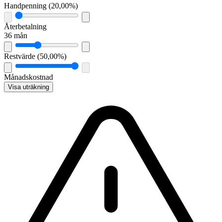
Handpenning
(
20,00%
)
Återbetalning
36 mån
Restvärde
(
50,00%
)
Månadskostnad
Visa uträkning