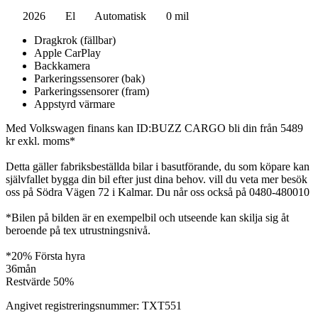
2026
El
Automatisk
0 mil
Dragkrok (fällbar)
Apple CarPlay
Backkamera
Parkeringssensorer (bak)
Parkeringssensorer (fram)
Appstyrd värmare
Med Volkswagen finans kan ID:BUZZ CARGO bli din från 5489
kr exkl. moms*
Detta gäller fabriksbeställda bilar i basutförande, du som köpare kan
självfallet bygga din bil efter just dina behov. vill du veta mer besök
oss på Södra Vägen 72 i Kalmar. Du når oss också på 0480-480010
*Bilen på bilden är en exempelbil och utseende kan skilja sig åt
beroende på tex utrustningsnivå.
*20% Första hyra
36mån
Restvärde 50%
Angivet registreringsnummer: TXT551