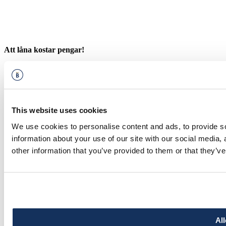
Att låna kostar pengar!
Om du inte kan betala tillbaka skulden i tid riskerar du en
betalningsanmärkning. Det kan leda till svårigheter att få hyra
bostad, teckna abonnemang och få nya lån. För stöd, vänd dig till
budget- och skuldrådgivningen i din kommun. Kontaktuppgifter
finns på
konsumentverket.se
.
This website uses cookies
© 2026 Bilkompani
We use cookies to personalise content and ads, to provide so
information about your use of our site with our social media,
other information that you’ve provided to them or that they’ve
All