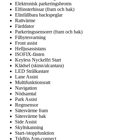
Elektronisk parkeringsbroms
Elfönsterhissar (fram och bak)
Elinfällbara backspeglar
Rattvärme
Färddator
Parkeringssensorer (fram och bak)
Filbytesvarning
Front assist
Helljusassistans
ISOFIX-fästen
Keyless Nyckelfri Start
Klädsel (skinn/alcantara)
LED Strålkastare
Lane Assist
Multifunktionsratt
Navigation
Nödsamtal
Park Assist
Regnsensor
Sätesvärme fram
Sätesvärme bak
Side Assist
Skyltskanning
Start-/stoppfunktion
Trådlös App-connect