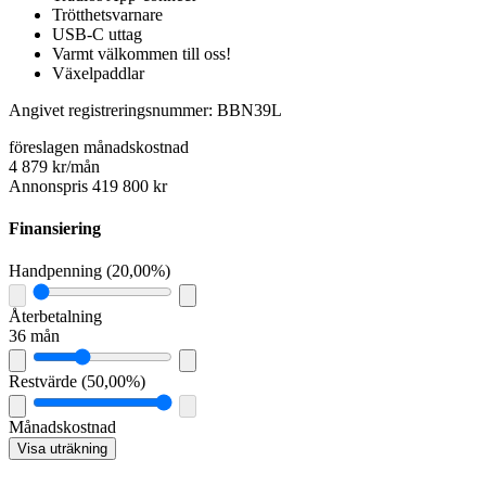
Trötthetsvarnare
USB-C uttag
Varmt välkommen till oss!
Växelpaddlar
Angivet registreringsnummer: BBN39L
föreslagen månadskostnad
4 879 kr/mån
Annonspris 419 800 kr
Finansiering
Handpenning
(
20,00%
)
Återbetalning
36 mån
Restvärde
(
50,00%
)
Månadskostnad
Visa uträkning