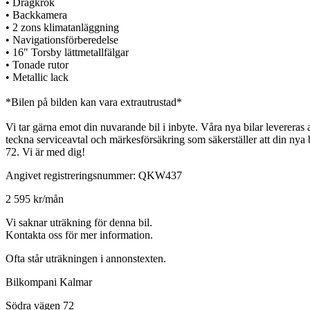
• Dragkrok
• Backkamera
• 2 zons klimatanläggning
• Navigationsförberedelse
• 16" Torsby lättmetallfälgar
• Tonade rutor
• Metallic lack
*Bilen på bilden kan vara extrautrustad*
Vi tar gärna emot din nuvarande bil i inbyte. Våra nya bilar levereras
teckna serviceavtal och märkesförsäkring som säkerställer att din nya
72. Vi är med dig!
Angivet registreringsnummer: QKW437
2 595 kr/mån
Vi saknar uträkning för denna bil.
Kontakta oss för mer information.
Ofta står uträkningen i annonstexten.
Bilkompani Kalmar
Södra vägen 72