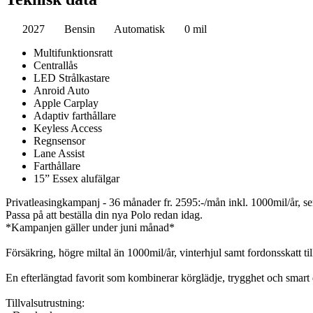
2027
Bensin
Automatisk
0 mil
Multifunktionsratt
Centrallås
LED Strålkastare
Anroid Auto
Apple Carplay
Adaptiv farthållare
Keyless Access
Regnsensor
Lane Assist
Farthållare
15” Essex alufälgar
Privatleasingkampanj - 36 månader fr. 2595:-/mån inkl. 1000mil/år, ser
Passa på att beställa din nya Polo redan idag.
*Kampanjen gäller under juni månad*
Försäkring, högre miltal än 1000mil/år, vinterhjul samt fordonsskatt t
En efterlängtad favorit som kombinerar körglädje, trygghet och smart 
Tillvalsutrustning: